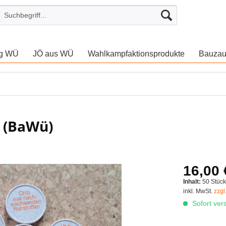
ng WÜ
JÖ aus WÜ
Wahlkampfaktionsprodukte
Bauza
 (BaWü)
16,00 
Inhalt:
50 Stüc
inkl. MwSt.
zzgl
Sofort vers