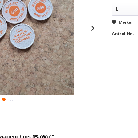
Merken
Artikel-Nr.:
swagenchips (BaWü)"