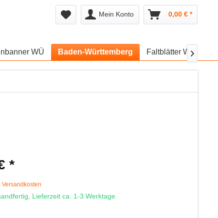
Mein Konto
0,00 € *
unbanner WÜ
Baden-Württemberg
Faltblätter WÜ
W

€ *
k
. Versandkosten
andfertig, Lieferzeit ca. 1-3 Werktage