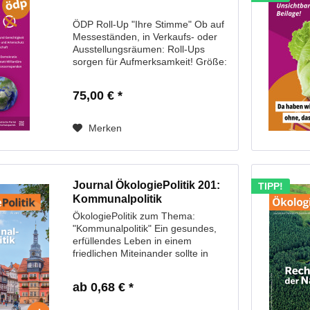
ÖDP Roll-Up "Ihre Stimme" Ob auf
Messeständen, in Verkaufs- oder
Ausstellungsräumen: Roll-Ups
sorgen für Aufmerksamkeit! Größe:
85 x 2000 cm
75,00 € *
Merken
Journal ÖkologiePolitik 201:
TIPP!
Kommunalpolitik
ÖkologiePolitik zum Thema:
"Kommunalpolitik" Ein gesundes,
erfüllendes Leben in einem
friedlichen Miteinander sollte in
jeder Stadt und in jeder Gemeinde
möglich sein – davon sind wir als
ab 0,68 € *
ÖDP überzeugt. Aber wie ist das
möglich in Zeiten...