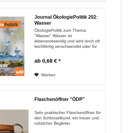
Journal ÖkologiePolitik 202:
Wasser
ÖkologiePolitik zum Thema:
"Wasser" Wasser ist
lebensnotwendig und wird doch oft
leichtfertig verschwendet oder für
kommerzielle Zwecke verwendet.
Wenn es mal zu knapp, zu gewaltig
ab 0,68 € *
oder schlichtweg ungenießbar wird,
ist jedoch der...
Merken
Flaschenöffner "ÖDP"
Sehr praktischer Flaschenöffner für
den Schlüsselbund, ein treuer und
nützlicher Begleiter.