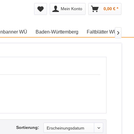
Mein Konto
0,00 € *
unbanner WÜ
Baden-Württemberg
Faltblätter WÜ
Wer

Sortierung: