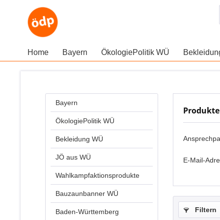
Home
Bayern
ÖkologiePolitik WÜ
Bekleidu
Bayern
Produkte
ÖkologiePolitik WÜ
Ansprechpar
Bekleidung WÜ
JÖ aus WÜ
E-Mail-Adr
Wahlkampfaktionsprodukte
Bauzaunbanner WÜ
Filtern
Baden-Württemberg