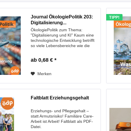
Journal ÖkologiePolitik 203:
TIPP!
Digitalisierung...
ÖkologiePolitik zum Thema:
"Digitalisierung und KI" Kaum eine
technologische Entwicklung betrifft
so viele Lebensbereiche wie die
Digitalisierung – und zunehmend
auch die sogenannte künstliche
ab 0,68 € *
Intelligenz. Es werden Dinge
möglich, die...
Merken
Faltblatt Erziehungsgehalt
Erziehungs- und Pflegegehalt –
statt Armutsrisiko! Familiäre Care-
Arbeit ist Arbeit! Faltblatt als PDF-
Datei.