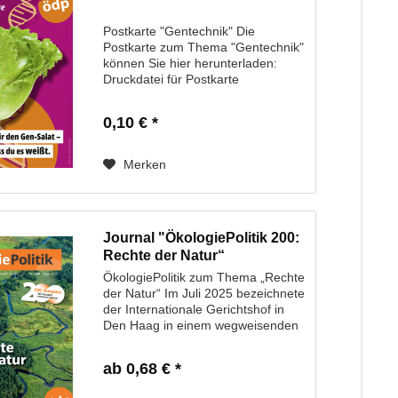
Postkarte "Gentechnik" Die
Postkarte zum Thema "Gentechnik"
können Sie hier herunterladen:
Druckdatei für Postkarte
"Gentechnik"
0,10 € *
Merken
Journal "ÖkologiePolitik 200:
Rechte der Natur“
ÖkologiePolitik zum Thema „Rechte
der Natur“ Im Juli 2025 bezeichnete
der Internationale Gerichtshof in
Den Haag in einem wegweisenden
Gutachten das „Recht auf eine
saubere, gesunde und nachhaltige
ab 0,68 € *
Umwelt“ als Menschenrecht. Es sei
die...