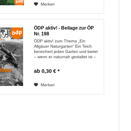
Merken
ÖDP aktiv! - Beilage zur ÖP
Nr. 198
ÖDP aktiv! zum Thema „Ein
Allgäuer Naturgarten“ Ein Teich
bereichert jeden Garten und bietet
– wenn er naturnah gestaltet ist –
zahlreichen Tieren und Pflanzen
eine Heimat. Er ist somit ein
ab 0,30 € *
wirksamer und gleichzeitig sehr
schöner Beitrag...
Merken