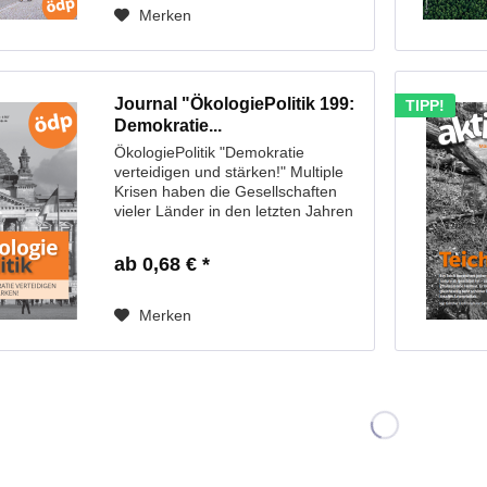
Merken
Journal "ÖkologiePolitik 199:
TIPP!
Demokratie...
ÖkologiePolitik "Demokratie
verteidigen und stärken!" Multiple
Krisen haben die Gesellschaften
vieler Länder in den letzten Jahren
sehr herausgefordert. Nicht selten
entlud sich aufgestaute Wut auf der
ab 0,68 € *
Straße und in den sozialen...
Merken