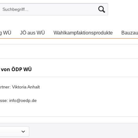
ng WÜ
JÖ aus WÜ
Wahlkampfaktionsprodukte
Bauza
 von ÖDP WÜ
tner: Viktoria Anhalt
esse: info@oedp.de