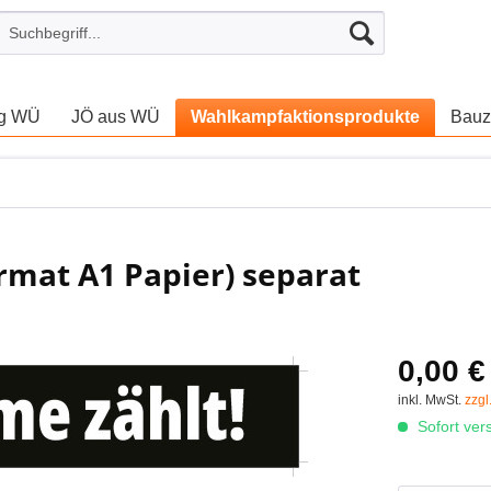
ng WÜ
JÖ aus WÜ
Wahlkampfaktionsprodukte
Bauz
ormat A1 Papier) separat
0,00 €
inkl. MwSt.
zzgl
Sofort vers