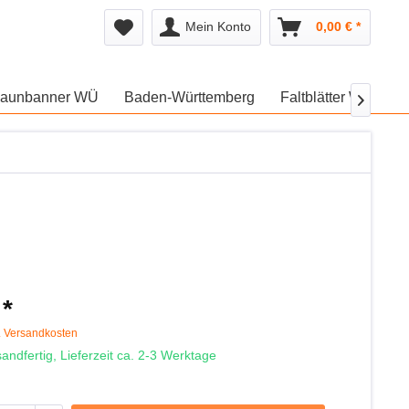
Mein Konto
0,00 € *
aunbanner WÜ
Baden-Württemberg
Faltblätter WÜ
W

 *
. Versandkosten
andfertig, Lieferzeit ca. 2-3 Werktage