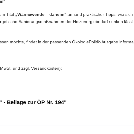
im“
dem Titel
„Wärmewende – daheim“
anhand praktischer Tipps, wie sich
getische Sanierungsmaßnahmen der Heizenergiebedarf senken lässt. Die
.
sen möchte, findet in der passenden ÖkologiePolitik-Ausgabe informat
. MwSt. und zzgl. Versandkosten):
 - Beilage zur ÖP Nr. 194"