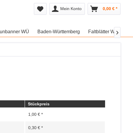
Mein Konto
0,00 € *
unbanner WÜ
Baden-Württemberg
Faltblätter WÜ
We

Stückpreis
1,00 € *
0,30 € *