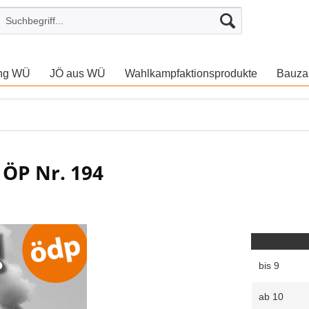
ung WÜ
JÖ aus WÜ
Wahlkampfaktionsprodukte
Bauza
 ÖP Nr. 194
bis
9
ab
10