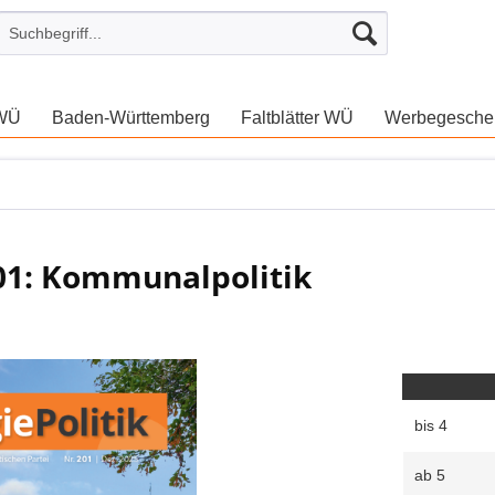
 WÜ
Baden-Württemberg
Faltblätter WÜ
Werbegesche
201: Kommunalpolitik
bis
4
ab
5