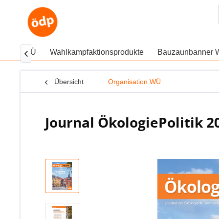
JÖ aus WÜ
Wahlkampfaktionsprodukte
Bauzaunbanner

Übersicht
Organisation WÜ
Journal ÖkologiePolitik 