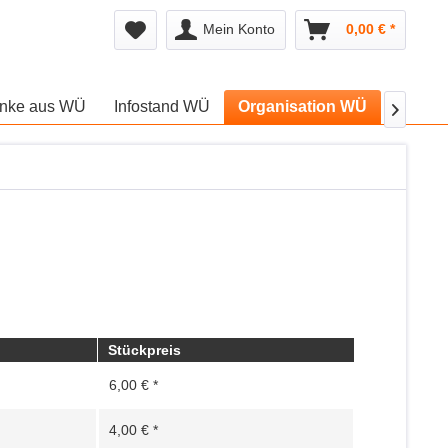
Mein Konto
0,00 € *
nke aus WÜ
Infostand WÜ
Organisation WÜ
Aktion

Stückpreis
6,00 € *
4,00 € *