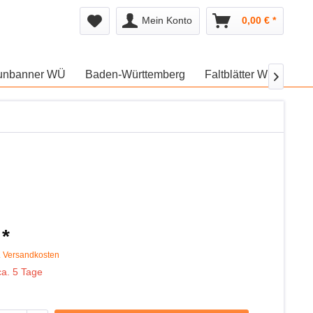
Mein Konto
0,00 € *
unbanner WÜ
Baden-Württemberg
Faltblätter WÜ
We

 *
. Versandkosten
ca. 5 Tage