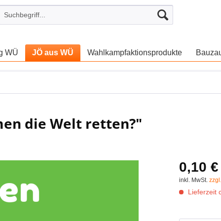
ng WÜ
JÖ aus WÜ
Wahlkampfaktionsprodukte
Bauza
en die Welt retten?"
0,10 €
inkl. MwSt.
zzgl
Lieferzeit 