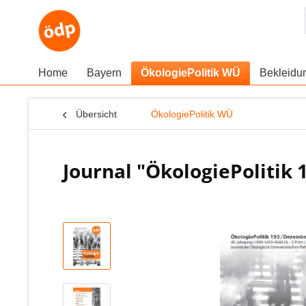
Home
Bayern
ÖkologiePolitik WÜ
Bekleid
Übersicht
ÖkologiePolitik WÜ
Journal "ÖkologiePolitik