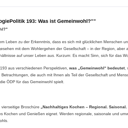
ogiePolitik 193: Was ist Gemeinwohl?""
hl?"
m Leben zu der Erkenntnis, dass es sich mit glücklichen Menschen un
ehen mit dem Wohlergehen der Gesellschaft – in der Region, aber au
Verhältnisse auf unser Leben aus. Kurzum: Es macht Sinn, sich für das 
e 193 aus verschiedenen Perspektiven,
was „Gemeinwohl“ bedeutet
,
 Betrachtungen, die auch mit Ihnen als Teil der Gesellschaft und Mens
e die ÖDP für das Gemeinwohl spielt.
 vierseitige Broschüre
„Nachhaltiges Kochen – Regional. Saisonal.
ames Kochen und Genießen eignet. Werden regionale, saisonale und um
ohls.