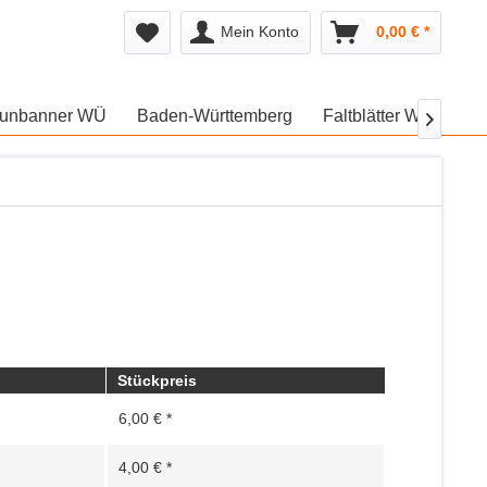
Mein Konto
0,00 € *
unbanner WÜ
Baden-Württemberg
Faltblätter WÜ
We

Stückpreis
6,00 € *
4,00 € *