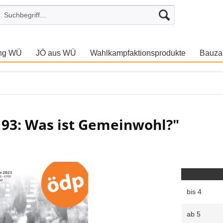
ung WÜ
JÖ aus WÜ
Wahlkampfaktionsprodukte
Bauza
 193: Was ist Gemeinwohl?"
bis
4
ab
5