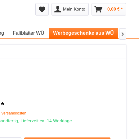
Mein Konto
0,00 € *
rg
Faltblätter WÜ
Werbegeschenke aus WÜ
Infost

 *
. Versandkosten
andfertig, Lieferzeit ca. 14 Werktage