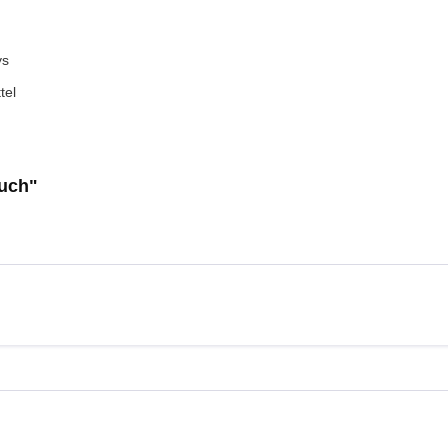
ys
tel
tuch"