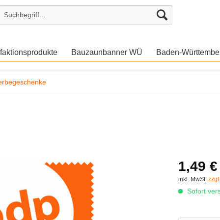
aktionsprodukte
Bauzaunbanner WÜ
Baden-Württembe
rbegeschenke
1,49 €
inkl. MwSt.
zzgl
Sofort vers