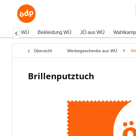
giePolitik WÜ
Bekleidung WÜ
JÖ aus WÜ
Wahlkampf

Übersicht
Werbegeschenke aus WÜ
We
Brillenputztuch